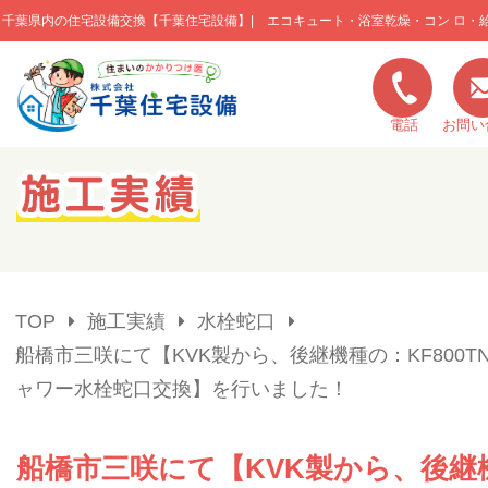
千葉県内の住宅設備交換【千葉住宅設備】| エコキュート・浴室乾燥・コン ロ・
このページの本文へ移動
電話
お問い
キャンペーン一覧
施工実績
TOP
施工実績
水栓蛇口
ご利用の流れ
船橋市三咲にて【KVK製から、後継機種の：KF800T
ャワー水栓蛇口交換】を行いました！
弊社の特色
船橋市三咲にて【KVK製から、後継