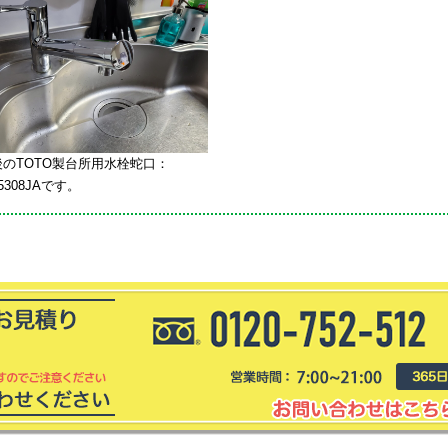
後のTOTO製台所用水栓蛇口：
5308JAです。