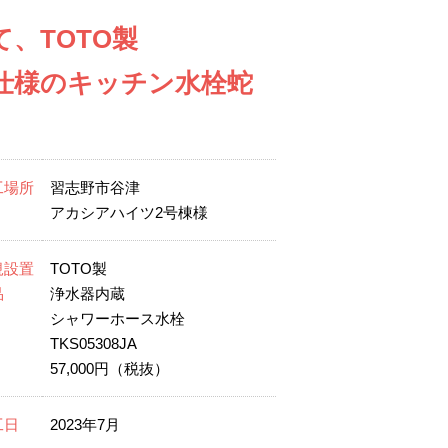
、TOTO製
ス仕様のキッチン水栓蛇
工場所
習志野市谷津
アカシアハイツ2号棟様
規設置
TOTO製
品
浄水器内蔵
シャワーホース水栓
TKS05308JA
57,000円（税抜）
工日
2023年7月