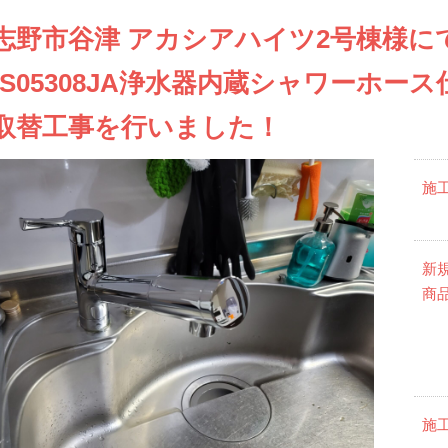
志野市谷津 アカシアハイツ2号棟様にて
KS05308JA浄水器内蔵シャワーホー
取替工事を行いました！
施
新
商
施