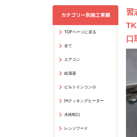
習
カテゴリー別施工実績
T
TOPページに戻る
口
全て
エアコン
給湯器
ビルトインコンロ
IHクッキングヒーター
水栓蛇口
レンジフード