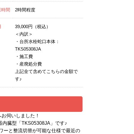
業時間
2時間程度
用
39,000円（税込）
＜内訳＞
・台所水栓蛇口本体：
TKS05308JA
・施工費
・産廃処分費
上記全て含めてこちらの金額で
す♪
る
へお伺いしました！
型「TKS05308JA」です♪
ワーと整流切替が可能な仕様で最近の