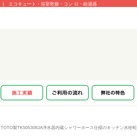
| エコキュート・浴室乾燥・コン ロ・給湯器
TOTO製TKS05308JA浄水器内蔵シャワーホース仕様のキッチン水