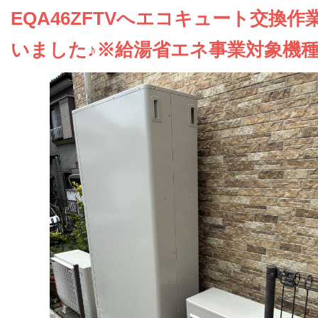
お問い合わせ
EQA46ZFTVへエコキュート交換作
いました♪※給湯省エネ事業対象機
会社概要