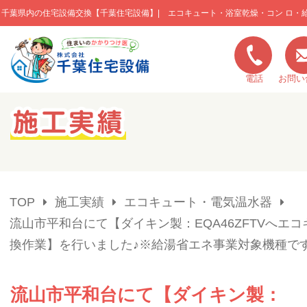
千葉県内の住宅設備交換【千葉住宅設備】| エコキュート・浴室乾燥・コン ロ・
このページの本文へ移動
電話
お問い
キャンペーン一覧
施工実績
TOP
施工実績
エコキュート・電気温水器
ご利用の流れ
流山市平和台にて【ダイキン製：EQA46ZFTVへエ
換作業】を行いました♪※給湯省エネ事業対象機種で
弊社の特色
流山市平和台にて【ダイキン製：