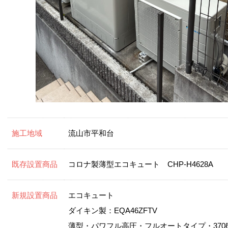
施工地域
流山市平和台
既存設置商品
コロナ製薄型エコキュート CHP-H4628A
新規設置商品
エコキュート
ダイキン製：EQA46ZFTV
薄型・パワフル高圧・フルオートタイプ・370ℓ