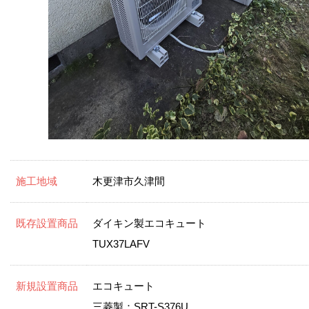
施工地域
木更津市久津間
既存設置商品
ダイキン製エコキュート
TUX37LAFV
新規設置商品
エコキュート
三菱製：SRT-S376U