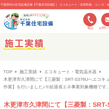
千葉県内の住宅設備交換【千葉住宅設備】| エコキュート・浴室乾燥・コン ロ・
このページの本文へ移動
電話
お問い
キャンペーン一覧
施工実績
TOP
施工実績
エコキュート・電気温水器
ご利用の流れ
木更津市久津間にて【三菱製：SRT-S376Uへエコキ
作業】を行いました♪※給湯省エネ事業対象機種です
弊社の特色
木更津市久津間にて【三菱製：SRT-S