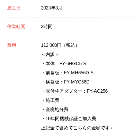
施工日
2023年8月
作業時間
3時間
費用
112,000円（税込）
＜内訳＞
・本体：FY-6HGC5-S
・前幕板：FY-MH656D-S
・横幕板：FY-MYC56D
・取付枠アダプター：FY-AC256
・施工費
・産廃処分費
・10年間機械保証ご加入費
上記全て含めてこちらの金額です♪