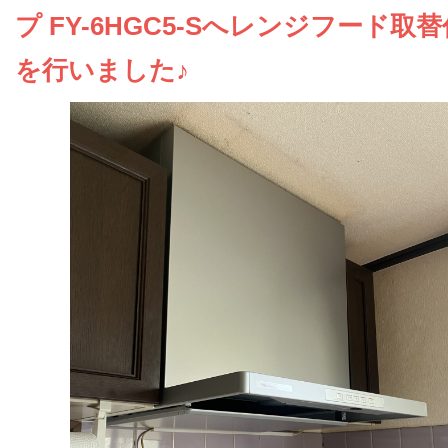
お問い合わせ
プ FY-6HGC5-Sへレンジフード取
を行いました♪
会社概要