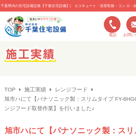
千葉県内の住宅設備交換【千葉住宅設備】| エコキュート・浴室乾燥・コン ロ・
このページの本文へ移動
電話
お問い
キャンペーン一覧
施工実績
TOP
施工実績
レンジフード
ご利用の流れ
旭市ハにて【パナソニック製：スリムタイプ FY-6HGC
ンジフード取替作業】を行いました♪
弊社の特色
旭市ハにて【パナソニック製：スリ