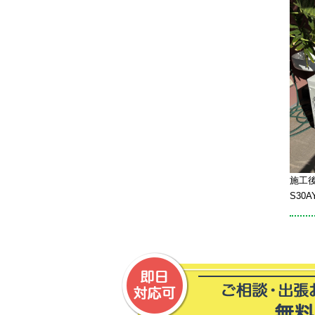
施工後
S30A