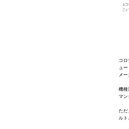
コロ
ュー
メー
機種
マン
ただ
ルト