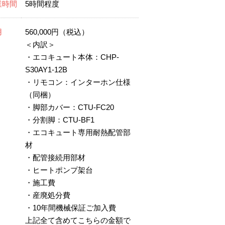
業時間
5時間程度
用
560,000円（税込）
＜内訳＞
・エコキュート本体：CHP-
S30AY1-12B
・リモコン：インターホン仕様
（同梱）
・脚部カバー：CTU-FC20
・分割脚：CTU-BF1
・エコキュート専用耐熱配管部
材
・配管接続用部材
・ヒートポンプ架台
・施工費
・産廃処分費
・10年間機械保証ご加入費
上記全て含めてこちらの金額で