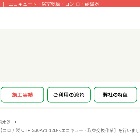
| エコキュート・浴室乾燥・コン ロ・給湯器
温水器
コロナ製 CHP-S30AY1-12Bへエコキュート取替交換作業】を行い