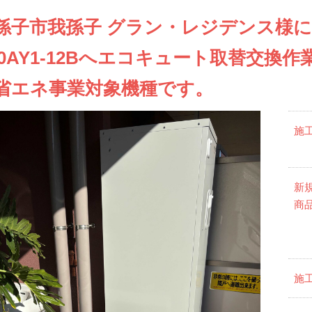
孫子市我孫子 グラン・レジデンス様にて
30AY1-12Bへエコキュート取替交換
省エネ事業対象機種です。
施
新
商
施