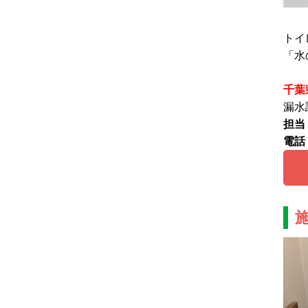
トイ
「水
千葉
漏水
担当
電話：