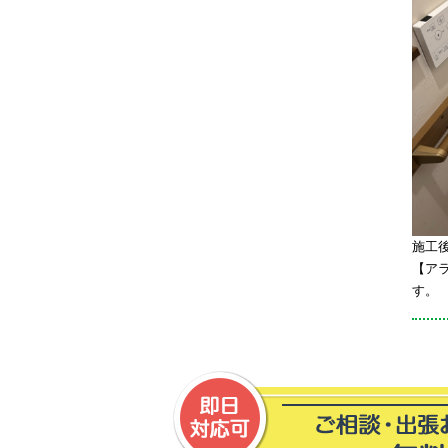
施工後
【アラ
す。