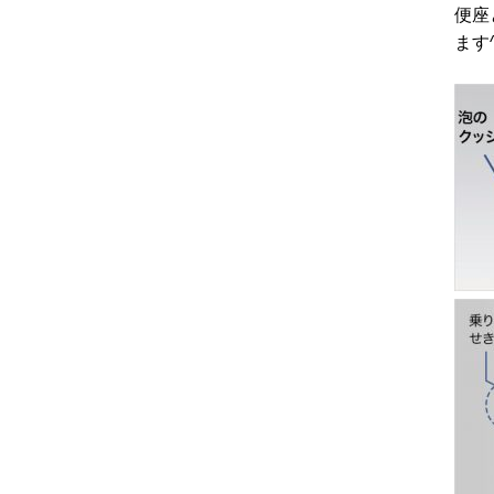
便座
ます^