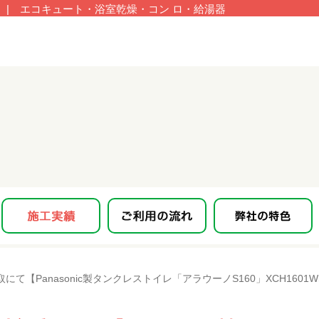
| エコキュート・浴室乾燥・コン ロ・給湯器
にて【Panasonic製タンクレストイレ「アラウーノS160」XCH160