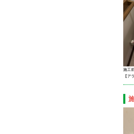
施工前
【アラ