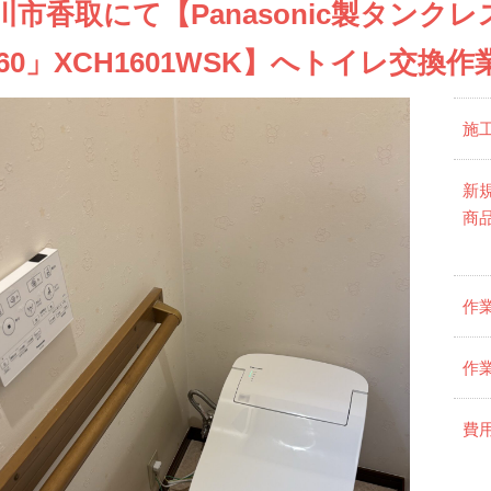
川市香取にて【Panasonic製タン
160」XCH1601WSK】へトイレ交換
施
新
商
作
作
費