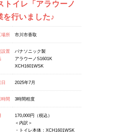
クレストイレ「アラウーノ
作業を行いました♪
工場所
市川市香取
規設置
パナソニック製
品
アラウーノS1601K
XCH1601WSK
業日
2025年7月
業時間
3時間程度
用
170,000円（税込）
＜内訳＞
・トイレ本体：XCH1601WSK