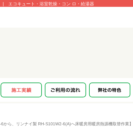
| エコキュート・浴室乾燥・コン ロ・給湯器
-6から、リンナイ製 RH-S101W2-6(A)へ床暖房用暖房熱源機取替作業