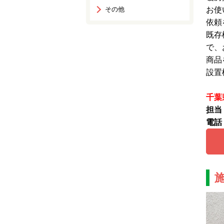
その他
お使
依頼
既存
で、
商品
設置機
千葉
担当
電話：