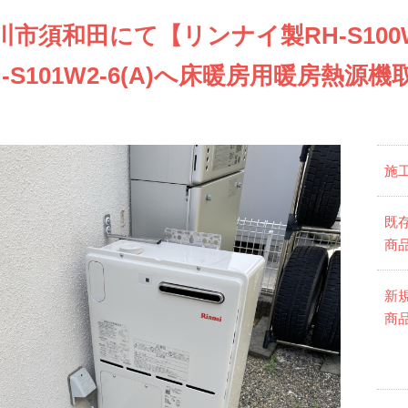
川市須和田にて【リンナイ製RH-S100
H-S101W2-6(A)へ床暖房用暖房熱
施
既
商
新
商