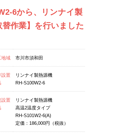
W2-6から、リンナイ製
源機取替作業】を行いました
工地域
市川市須和田
存設置
リンナイ製熱源機
品
RH-S100W2-6
規設置
リンナイ製熱源機
品
高温2温度タイプ
RH-S101W2-6(A)
定価：186,000円（税抜）