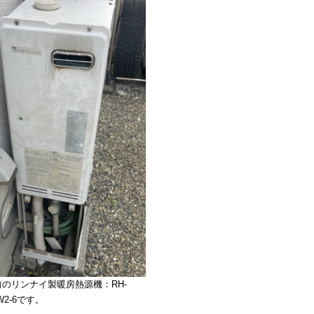
前のリンナイ製暖房熱源機：RH-
W2-6です。