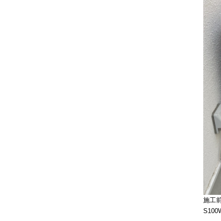
施工
S100