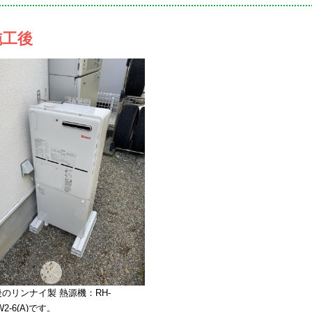
施工後
のリンナイ製 熱源機：RH-
1W2-6(A)です。