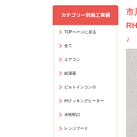
市
カテゴリー別施工実績
R
TOPページに戻る
♪
全て
エアコン
給湯器
ビルトインコンロ
IHクッキングヒーター
水栓蛇口
レンジフード