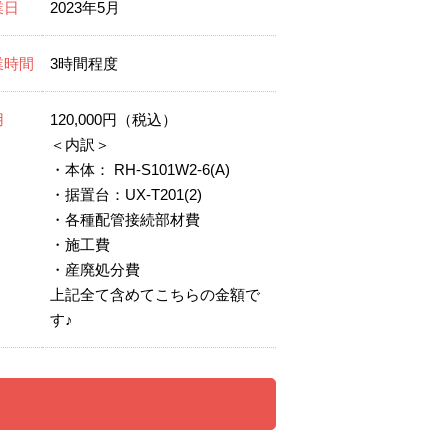
業日
2023年5月
業時間
3時間程度
用
120,000円（税込）
＜内訳＞
・本体： RH-S101W2-6(A)
・据置台：UX-T201(2)
・各種配管接続部材費
・施工費
・産廃処分費
上記全て含めてこちらの金額で
す♪