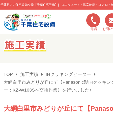
千葉県内の住宅設備交換【千葉住宅設備】| エコキュート・浴室乾燥・コン ロ・
このページの本文へ移動
電話
お問い
キャンペーン一覧
施工実績
TOP
施工実績
IHクッキングヒーター
ご利用の流れ
大網白里市みどりが丘にて【Panasonic製IHクッキ
ー：KZ-W163Sへ交換作業】を行いました♪
弊社の特色
大網白里市みどりが丘にて【Panaso