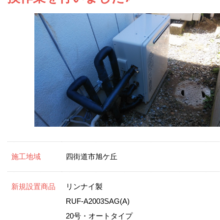
お問い合わせ
会社概要
施工地域
四街道市旭ケ丘
新規設置商品
リンナイ製
RUF-A2003SAG(A)
20号・オートタイプ