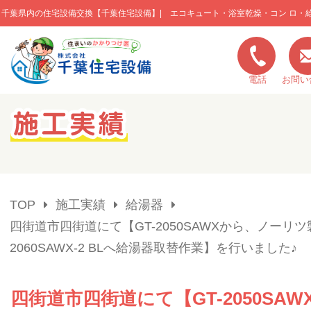
千葉県内の住宅設備交換【千葉住宅設備】| エコキュート・浴室乾燥・コン ロ・
このページの本文へ移動
電話
お問い
キャンペーン一覧
施工実績
TOP
施工実績
給湯器
ご利用の流れ
四街道市四街道にて【GT-2050SAWXから、ノーリツ製
2060SAWX-2 BLへ給湯器取替作業】を行いました♪
弊社の特色
四街道市四街道にて【GT-2050SAW