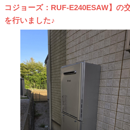
お問い合わせ
コジョーズ：RUF-E240ESAW】の
を行いました♪
会社概要