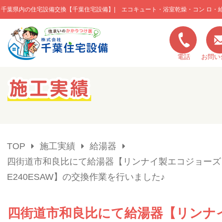
千葉県内の住宅設備交換【千葉住宅設備】| エコキュート・浴室乾燥・コン ロ・
このページの本文へ移動
電話
お問い
キャンペーン一覧
施工実績
TOP
施工実績
給湯器
ご利用の流れ
四街道市和良比にて給湯器【リンナイ製エコジョーズ：
E240ESAW】の交換作業を行いました♪
弊社の特色
四街道市和良比にて給湯器【リンナ