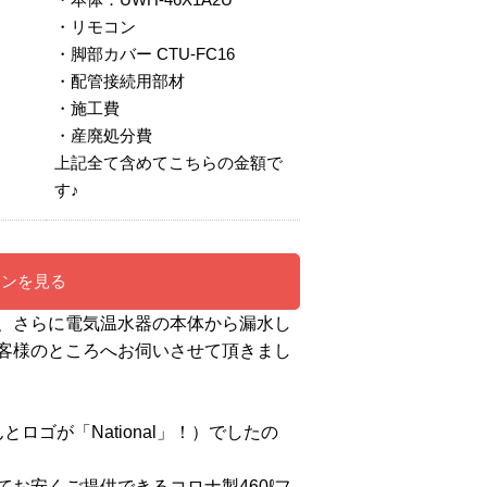
・リモコン
・脚部カバー CTU-FC16
・配管接続用部材
・施工費
・産廃処分費
上記全て含めてこちらの金額で
す♪
ーンを見る
、さらに電気温水器の本体から漏水し
客様のところへお伺いさせて頂きまし
とロゴが「National」！）でしたの
お安くご提供できるコロナ製460ℓフ