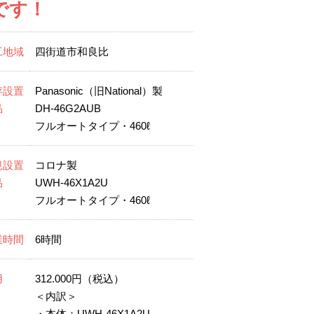
です！
工地域
四街道市和良比
存設置
Panasonic（旧National）製
品
DH-46G2AUB
フルオートタイプ・460ℓ
規設置
コロナ製
品
UWH-46X1A2U
フルオートタイプ・460ℓ
業時間
6時間
用
312.000円（税込）
＜内訳＞
・本体：UWH-46X1A2U