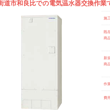
街道市和良比での電気温水器交換作業
施
既
商
新
商
作
費