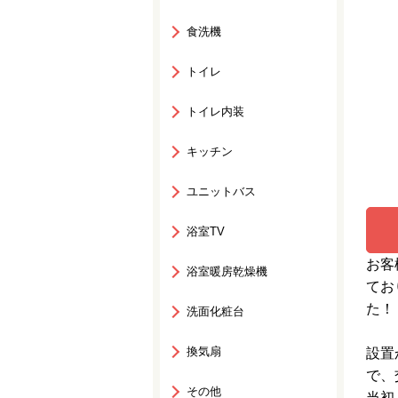
食洗機
トイレ
トイレ内装
キッチン
ユニットバス
浴室TV
お客
浴室暖房乾燥機
てお
た！
洗面化粧台
換気扇
設置
で、
その他
当初