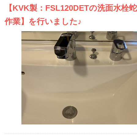
お問い合わせ
【KVK製：FSL120DETの洗面水栓
作業】を行いました♪
会社概要