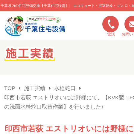
千葉県内の住宅設備交換【千葉住宅設備】| エコキュート・浴室乾燥・コン ロ・
このページの本文へ移動
電話
お問い
キャンペーン一覧
施工実績
TOP
施工実績
水栓蛇口
ご利用の流れ
印西市若荻 エストリオいには野様にて、【KVK製：FSL
の洗面水栓蛇口取替作業】を行いました♪
弊社の特色
印西市若荻 エストリオいには野様