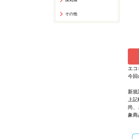
その他
エコ
今回
新規
上記
尚、
象商