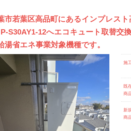
葉市若葉区高品町にあるインプレスト
HP-S30AY1-12へエコキュート取
給湯省エネ事業対象機種です。
施
既
商
新
商