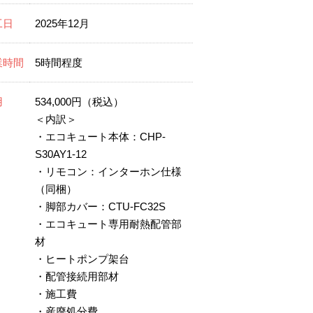
工日
2025年12月
業時間
5時間程度
用
534,000円（税込）
＜内訳＞
・エコキュート本体：CHP-
S30AY1-12
・リモコン：インターホン仕様
（同梱）
・脚部カバー：CTU-FC32S
・エコキュート専用耐熱配管部
材
・ヒートポンプ架台
・配管接続用部材
・施工費
・産廃処分費