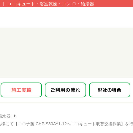
| エコキュート・浴室乾燥・コン ロ・給湯器
温水器
にて【コロナ製 CHP-S30AY1-12へエコキュート取替交換作業】