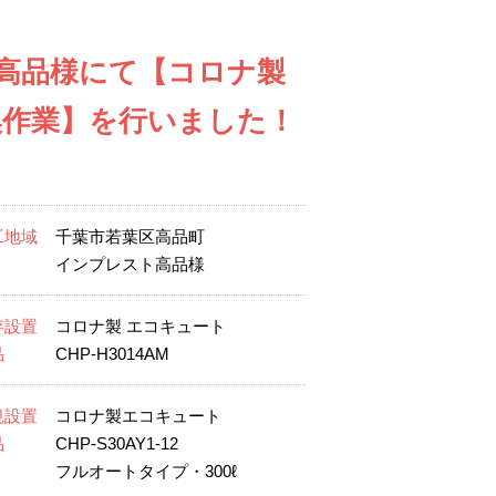
高品様にて【コロナ製
替交換作業】を行いました！
工地域
千葉市若葉区高品町
インプレスト高品様
存設置
コロナ製 エコキュート
品
CHP-H3014AM
規設置
コロナ製エコキュート
品
CHP-S30AY1-12
フルオートタイプ・300ℓ