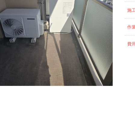
施
作
費