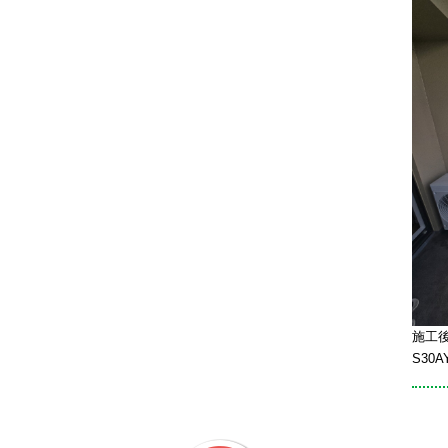
施工後
S30A