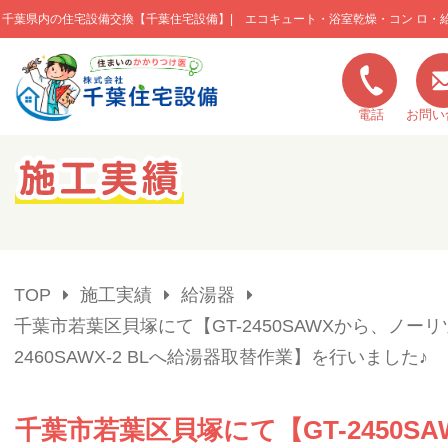
千葉県内の住宅設備交換【千葉住宅設備】| エコキュート・浴室乾燥・コン ロ・
このページの本文へ移動
電話
お問い
キャンペーン一覧
施工実績
TOP
施工実績
給湯器
ご利用の流れ
千葉市若葉区貝塚にて【GT-2450SAWXから、ノーリ
2460SAWX-2 BLへ給湯器取替作業】を行いました♪
弊社の特色
千葉市若葉区貝塚にて【GT-2450SA