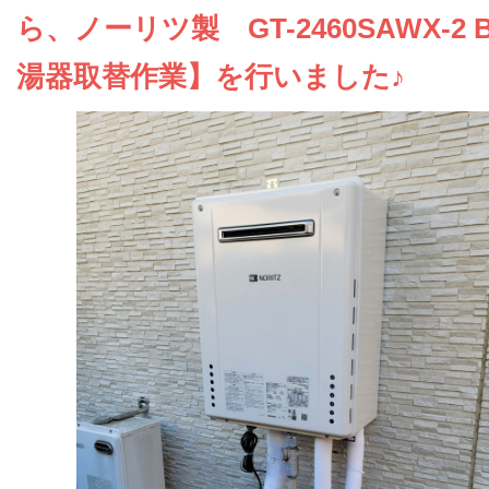
お問い合わせ
ら、ノーリツ製 GT-2460SAWX-2 
湯器取替作業】を行いました♪
会社概要