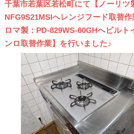
お問い合わせ
千葉市若葉区若松町にて【ノーリツ
NFG9S21MSIへレンジフード取替
会社概要
ロマ製：PD-829WS-60GHへビル
ンロ取替作業】を行いました♪