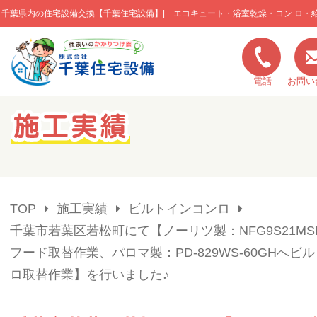
千葉県内の住宅設備交換【千葉住宅設備】| エコキュート・浴室乾燥・コン ロ・
このページの本文へ移動
電話
お問い
キャンペーン一覧
施工実績
TOP
施工実績
ビルトインコンロ
ご利用の流れ
千葉市若葉区若松町にて【ノーリツ製：NFG9S21MS
フード取替作業、パロマ製：PD-829WS-60GHへビ
弊社の特色
ロ取替作業】を行いました♪