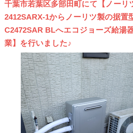
お問い合わせ
千葉市若葉区多部田町にて【ノーリツ
2412SARX-1からノーリツ製の据置型
会社概要
C2472SAR BLへエコジョーズ給湯
業】を行いました♪