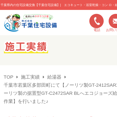
千葉県内の住宅設備交換【千葉住宅設備】| エコキュート・浴室乾燥・コン ロ・
このページの本文へ移動
電話
お問い
キャンペーン一覧
施工実績
TOP
施工実績
給湯器
ご利用の流れ
千葉市若葉区多部田町にて【ノーリツ製GT-2412SAR
ーリツ製の据置型GT-C2472SAR BLへエコジョーズ
弊社の特色
作業】を行いました♪