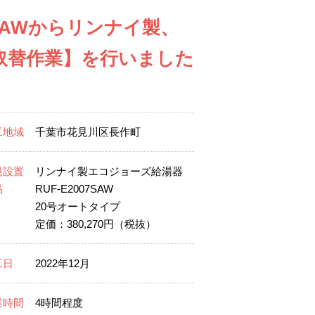
0SAWからリンナイ製、
湯器取替作業】を行いました
工地域
千葉市花見川区長作町
規設置
リンナイ製エコジョーズ給湯器
品
RUF-E2007SAW
20号オートタイプ
定価：380,270円（税抜）
工日
2022年12月
業時間
4時間程度