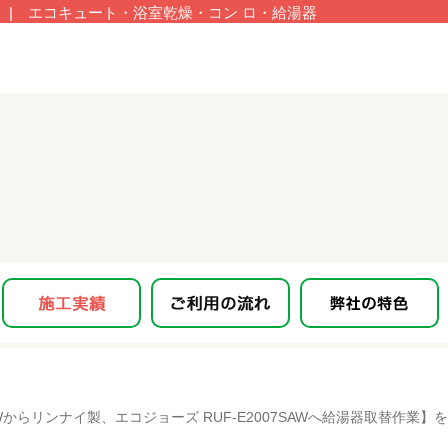
| エコキュート・浴室乾燥・コン ロ・給湯器
Wからリンナイ製、エコジョーズ RUF-E2007SAWへ給湯器取替作業】