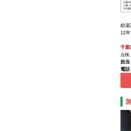
給湯
12
千葉
点検
担当
電話：