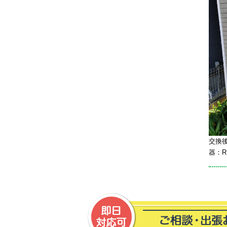
交換
器：R