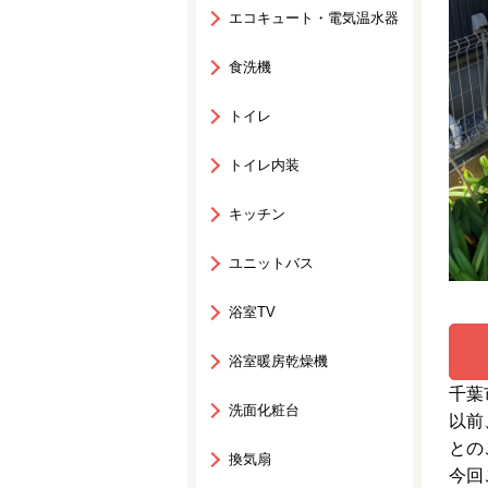
エコキュート・電気温水器
食洗機
トイレ
トイレ内装
キッチン
ユニットバス
浴室TV
浴室暖房乾燥機
千葉
洗面化粧台
以前
との
換気扇
今回