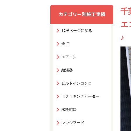
千
カテゴリー別施工実績
エ
TOPページに戻る
♪
全て
エアコン
給湯器
ビルトインコンロ
IHクッキングヒーター
水栓蛇口
レンジフード