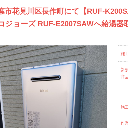
葉市花見川区長作町にて【RUF-K20
コジョーズ RUF-E2007SAWへ給
施
新
商
施
作