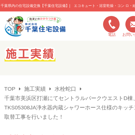
千葉県内の住宅設備交換【千葉住宅設備】| エコキュート・浴室乾燥・コン ロ・
このページの本文へ移動
電話
お問い
キャンペーン一覧
施工実績
TOP
施工実績
水栓蛇口
ご利用の流れ
千葉市美浜区打瀬にてセントラルパークウエストD棟、
TKS05308JA浄水器内蔵シャワーホース仕様のキッ
弊社の特色
取替工事を行いました！