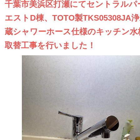
お問い合わせ
千葉市美浜区打瀬にてセントラルパ
エストD棟、TOTO製TKS05308JA
会社概要
蔵シャワーホース仕様のキッチン水
取替工事を行いました！