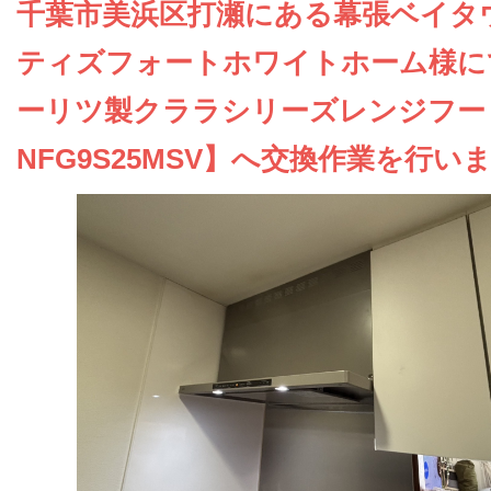
お問い合わせ
千葉市美浜区打瀬にある幕張ベイタ
ティズフォートホワイトホーム様に
会社概要
ーリツ製クララシリーズレンジフー
NFG9S25MSV】へ交換作業を行い