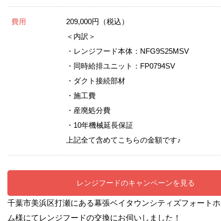
費用
209,000円（税込）
＜内訳＞
・レンジフード本体：NFG9S25MSV
・同時給排ユニット：FP0794SV
・ダクト接続部材
・施工費
・産廃処分費
・10年機械延長保証
上記全て含めてこちらの金額です♪
レンジフードのキャンペーンを見る
千葉市美浜区打瀬にある幕張ベイタウンシティズフォートホ
ム様にてレンジフード
の交換にお伺いしました！