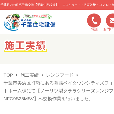
千葉県内の住宅設備交換【千葉住宅設備】| エコキュート・浴室乾燥・コン ロ・
このページの本文へ移動
電話
お問い
キャンペーン一覧
施工実績
TOP
施工実績
レンジフード
ご利用の流れ
千葉市美浜区打瀬にある幕張ベイタウンシティズフォ
トホーム様にて【ノーリツ製クララシリーズレンジフ
弊社の特色
NFG9S25MSV】へ交換作業を行いました。