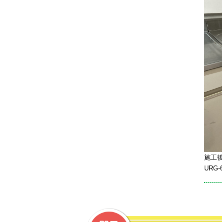
施工
URG-