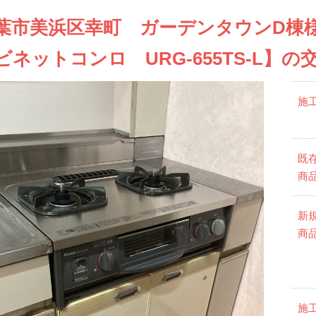
葉市美浜区幸町 ガーデンタウンD棟
ビネットコンロ URG-655TS-L】
施
既
商
新
商
施