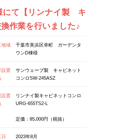
様にて【リンナイ製 キ
の交換作業を行いました♪
工地域
千葉市美浜区幸町 ガーデンタ
ウンD棟様
存設置
サンウェーブ製 キャビネット
品
コンロSW-245ASZ
規設置
リンナイ製キャビネットコンロ
品
URG-655TS2-L
定価：85,000円（税抜）
工日
2023年8月