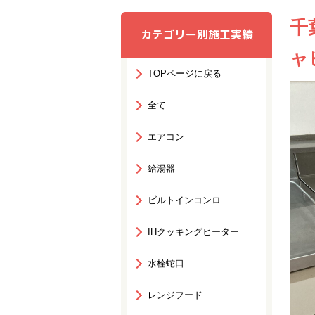
千
カテゴリー別施工実績
ャ
TOPページに戻る
全て
エアコン
給湯器
ビルトインコンロ
IHクッキングヒーター
水栓蛇口
レンジフード