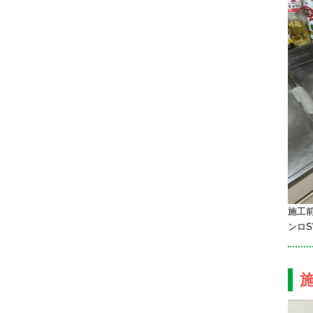
施工
ンロS