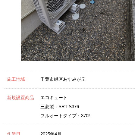
施工地域
千葉市緑区あすみが丘
新規設置商品
エコキュート
三菱製：SRT-S376
フルオートタイプ・370ℓ
作業日
2025年4月