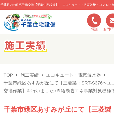
千葉県内の住宅設備交換【千葉住宅設備】| エコキュート・浴室乾燥・コン ロ・
このページの本文へ移動
電話
お問い
キャンペーン一覧
施工実績
TOP
施工実績
エコキュート・電気温水器
ご利用の流れ
千葉市緑区あすみが丘にて【三菱製：SRT-S376へ
交換作業】を行いました♪※給湯省エネ事業対象機種
弊社の特色
千葉市緑区あすみが丘にて【三菱製：