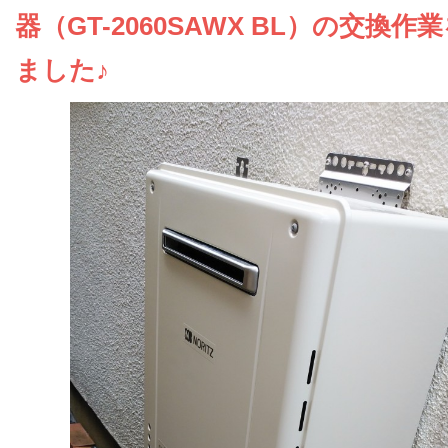
お問い合わせ
器（GT-2060SAWX BL）の交換作
ました♪
会社概要