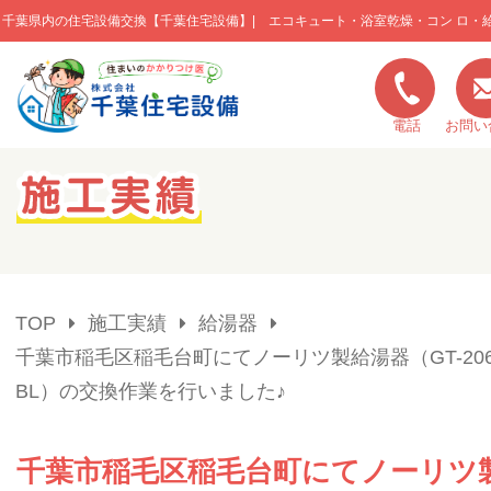
千葉県内の住宅設備交換【千葉住宅設備】| エコキュート・浴室乾燥・コン ロ・
このページの本文へ移動
電話
お問い
キャンペーン一覧
施工実績
TOP
施工実績
給湯器
ご利用の流れ
千葉市稲毛区稲毛台町にてノーリツ製給湯器（GT-206
BL）の交換作業を行いました♪
弊社の特色
千葉市稲毛区稲毛台町にてノーリツ