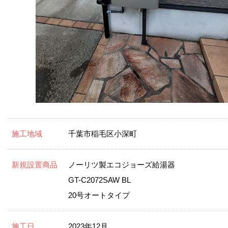
施工地域
千葉市稲毛区小深町
新規設置商品
ノーリツ製エコジョーズ給湯器
GT-C2072SAW BL
20号オートタイプ
施工日
2023年12月