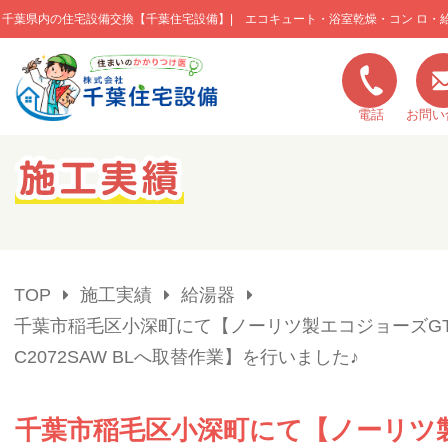
千葉県内の住宅設備交換【千葉住宅設備】| エコキュート・浴室乾燥・コン ロ・
このページの本文へ移動
電話
お問い
キャンペーン一覧
施工実績
TOP
施工実績
給湯器
ご利用の流れ
千葉市稲毛区小深町にて【ノーリツ製エコジョーズGT
C2072SAW BLへ取替作業】を行いました♪
弊社の特色
千葉市稲毛区小深町にて【ノーリツ