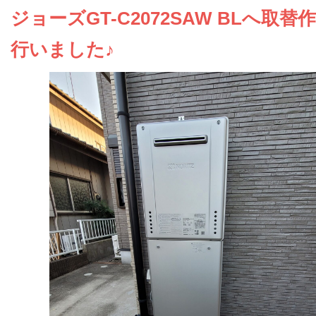
お問い合わせ
ジョーズGT-C2072SAW BLへ取替
行いました♪
会社概要