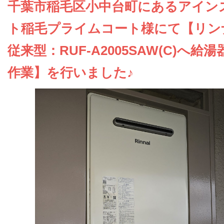
お問い合わせ
千葉市稲毛区小中台町にあるアイン
ト稲毛プライムコート様にて【リン
会社概要
従来型：RUF-A2005SAW(C)へ給
作業】を行いました♪