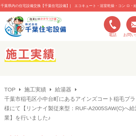
千葉県内の住宅設備交換【千葉住宅設備】| エコキュート・浴室乾燥・コン ロ・
このページの本文へ移動
電話
お問い
キャンペーン一覧
施工実績
TOP
施工実績
給湯器
ご利用の流れ
千葉市稲毛区小中台町にあるアインズコート稲毛プラ
様にて【リンナイ製従来型：RUF-A2005SAW(C)へ
弊社の特色
業】を行いました♪