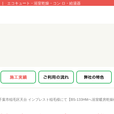
| エコキュート・浴室乾燥・コン ロ・給湯器
千葉市稲毛区天台 インプレスト稲毛様にて【BS-133HMへ浴室暖房乾