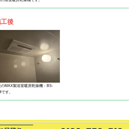
施工後
のMAX製浴室暖房乾燥機：BS-
HMです。