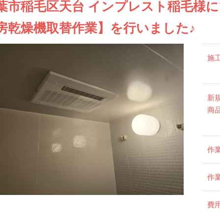
葉市稲毛区天台 インプレスト稲毛様にて
房乾燥機取替作業】を行いました♪
施
新
商
作
作
費