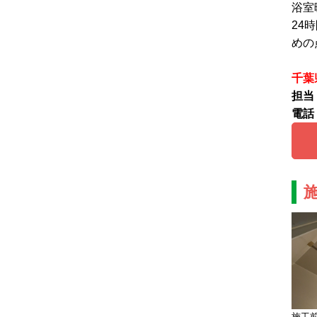
浴室
24
めの
千葉
担当
電話：
施工