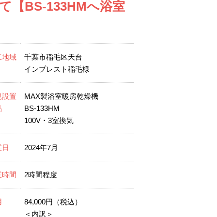
【BS-133HMへ浴室
工地域
千葉市稲毛区天台
インプレスト稲毛様
規設置
MAX製浴室暖房乾燥機
品
BS-133HM
100V・3室換気
業日
2024年7月
業時間
2時間程度
用
84,000円（税込）
＜内訳＞