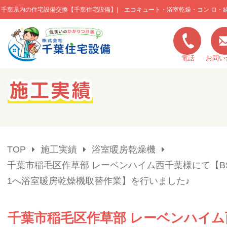
千葉県内の住宅設備交換【千葉住宅設備】| エコキュート・浴室乾燥・コン ロ・
このページの本文へ移動
電話
お問い
キャンペーン一覧
施工実績
TOP
施工実績
浴室暖房乾燥機
ご利用の流れ
千葉市稲毛区作草部 レーベンハイム西千葉様にて【BS-
1へ浴室暖房乾燥機取替作業】を行いました♪
弊社の特色
千葉市稲毛区作草部 レーベンハイム