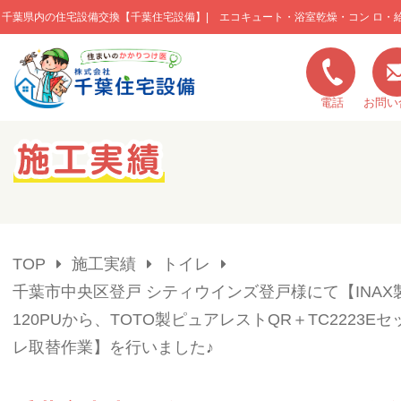
千葉県内の住宅設備交換【千葉住宅設備】| エコキュート・浴室乾燥・コン ロ・
このページの本文へ移動
電話
お問い
キャンペーン一覧
施工実績
TOP
施工実績
トイレ
ご利用の流れ
千葉市中央区登戸 シティウインズ登戸様にて【INAX製 
120PUから、TOTO製ピュアレストQR＋TC2223E
弊社の特色
レ取替作業】を行いました♪