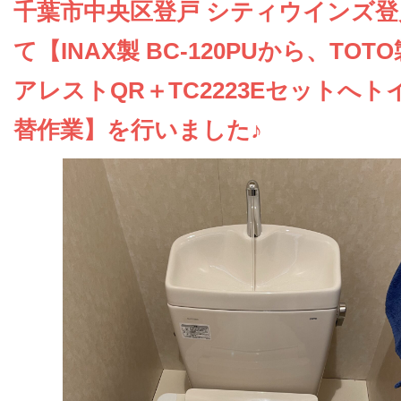
お問い合わせ
千葉市中央区登戸 シティウインズ登
て【INAX製 BC-120PUから、TOT
会社概要
アレストQR＋TC2223Eセットへト
替作業】を行いました♪