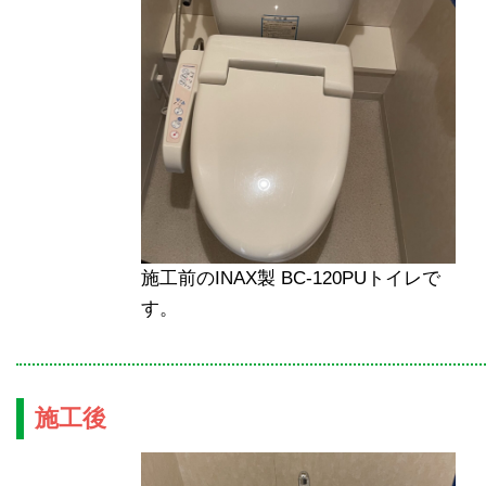
施工前のINAX製 BC-120PUトイレで
す。
施工後