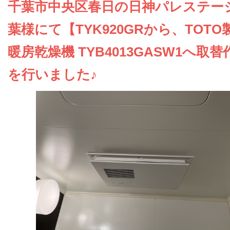
お問い合わせ
千葉市中央区春日の日神パレステー
葉様にて【TYK920GRから、TOTO
会社概要
暖房乾燥機 TYB4013GASW1へ取
を行いました♪