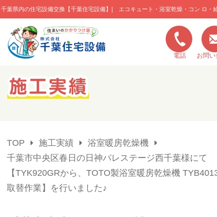
千葉県内の住宅設備交換【千葉住宅設備】| エコキュート・浴室乾燥・コン ロ・
このページの本文へ移動
電話
お問い
キャンペーン一覧
施工実績
TOP
施工実績
浴室暖房乾燥機
ご利用の流れ
千葉市中央区春日の日神パレステージ西千葉様にて
【TYK920GRから、TOTO製浴室暖房乾燥機 TYB401
弊社の特色
取替作業】を行いました♪