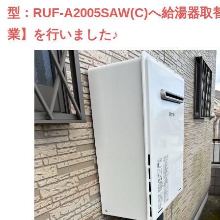
お問い合わせ
型：RUF-A2005SAW(C)へ給湯器取
業】を行いました♪
会社概要