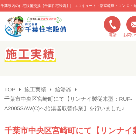
千葉県内の住宅設備交換【千葉住宅設備】| エコキュート・浴室乾燥・コン ロ・
このページの本文へ移動
電話
お問い
キャンペーン一覧
施工実績
TOP
施工実績
給湯器
ご利用の流れ
千葉市中央区宮崎町にて【リンナイ製従来型：RUF-
A2005SAW(C)へ給湯器取替作業】を行いました♪
弊社の特色
千葉市中央区宮崎町にて【リンナイ