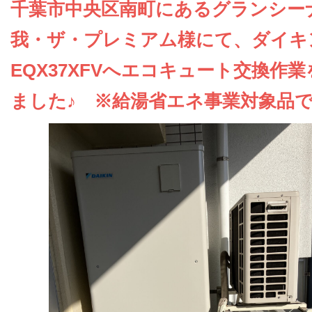
お問い合わせ
千葉市中央区南町にあるグランシー
我・ザ・プレミアム様にて、ダイキ
会社概要
EQX37XFVへエコキュート交換作
ました♪ ※給湯省エネ事業対象品