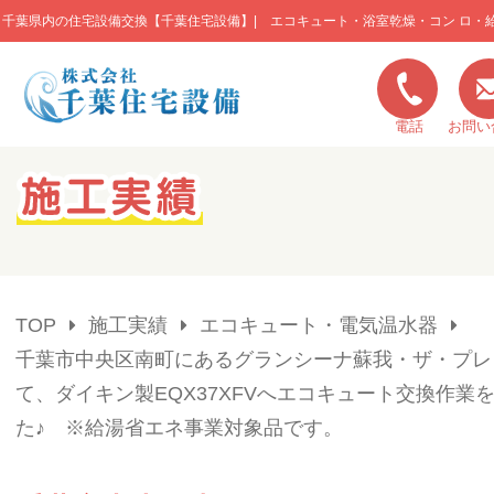
千葉県内の住宅設備交換【千葉住宅設備】| エコキュート・浴室乾燥・コン ロ・
このページの本文へ移動
電話
お問い
キャンペーン一覧
施工実績
TOP
施工実績
エコキュート・電気温水器
ご利用の流れ
千葉市中央区南町にあるグランシーナ蘇我・ザ・プレ
て、ダイキン製EQX37XFVへエコキュート交換作業
弊社の特色
た♪ ※給湯省エネ事業対象品です。