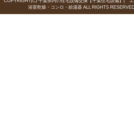
COPYRIGHT(C) 千葉県内の住宅設備交換【千葉住宅設備】| 
浴室乾燥・コンロ・給湯器 ALL RIGHTS RESERVED