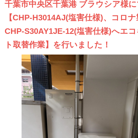
お問い合わせ
千葉市中央区千葉港 ブラウシア様に
【CHP-H3014AJ(塩害仕様)、コロ
会社概要
CHP-S30AY1JE-12(塩害仕様)へエ
ト取替作業】を行いました！