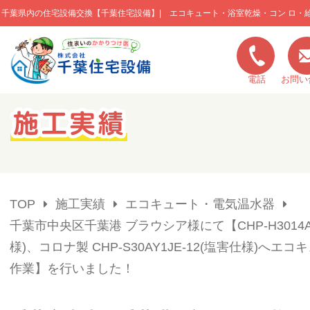
千葉県内の住宅設備交換【千葉住宅設備】| エコキュート・浴室乾燥・コン ロ・
このページの本文へ移動
電話
お問い
キャンペーン一覧
施工実績
TOP
施工実績
エコキュート・電気温水器
ご利用の流れ
千葉市中央区千葉港 ブラウシア様にて【CHP-H3014A
様)、コロナ製 CHP-S30AY1JE-12(塩害仕様)へエ
弊社の特色
作業】を行いました！