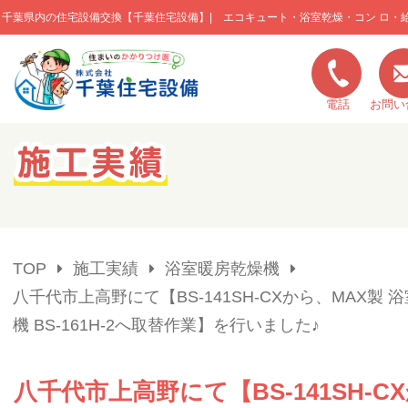
千葉県内の住宅設備交換【千葉住宅設備】| エコキュート・浴室乾燥・コン ロ・
このページの本文へ移動
電話
お問い
キャンペーン一覧
施工実績
TOP
施工実績
浴室暖房乾燥機
ご利用の流れ
八千代市上高野にて【BS-141SH-CXから、MAX製 
機 BS-161H-2へ取替作業】を行いました♪
弊社の特色
八千代市上高野にて【BS-141SH-C