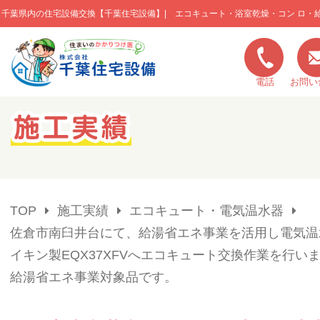
千葉県内の住宅設備交換【千葉住宅設備】| エコキュート・浴室乾燥・コン ロ・
このページの本文へ移動
電話
お問い
キャンペーン一覧
施工実績
TOP
施工実績
エコキュート・電気温水器
ご利用の流れ
佐倉市南臼井台にて、給湯省エネ事業を活用し電気温
イキン製EQX37XFVへエコキュート交換作業を行い
弊社の特色
給湯省エネ事業対象品です。