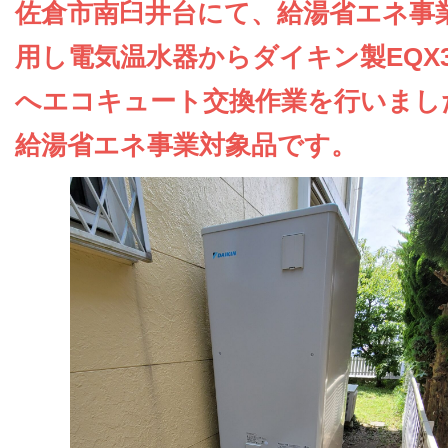
お問い合わせ
佐倉市南臼井台にて、給湯省エネ事
用し電気温水器からダイキン製EQX3
会社概要
へエコキュート交換作業を行いまし
給湯省エネ事業対象品です。