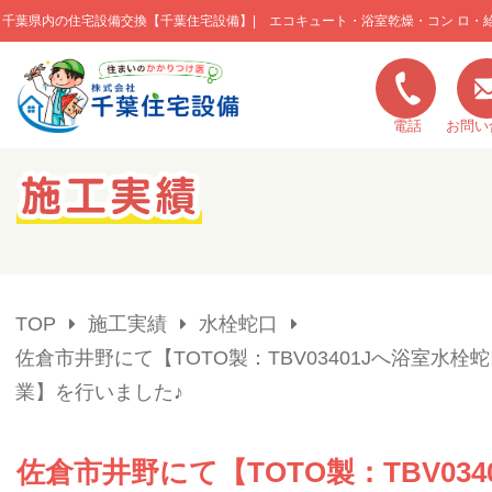
千葉県内の住宅設備交換【千葉住宅設備】| エコキュート・浴室乾燥・コン ロ・
このページの本文へ移動
電話
お問い
キャンペーン一覧
施工実績
TOP
施工実績
水栓蛇口
ご利用の流れ
佐倉市井野にて【TOTO製：TBV03401Jへ浴室水栓
業】を行いました♪
弊社の特色
佐倉市井野にて【TOTO製：TBV034