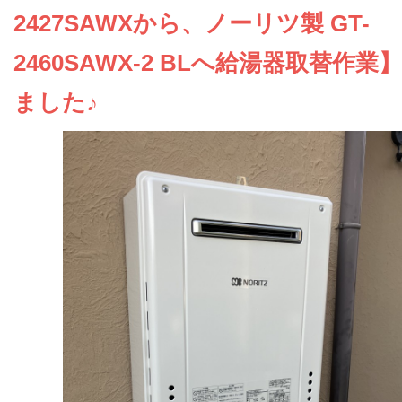
お問い合わせ
2427SAWXから、ノーリツ製 GT-
2460SAWX-2 BLへ給湯器取替作業
会社概要
ました♪