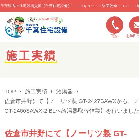
千葉県内の住宅設備交換【千葉住宅設備】| エコキュート・浴室乾燥・コン ロ・
このページの本文へ移動
電話
お問い
キャンペーン一覧
施工実績
TOP
施工実績
給湯器
ご利用の流れ
佐倉市井野にて【ノーリツ製 GT-2427SAWXから、
GT-2460SAWX-2 BLへ給湯器取替作業】を行いました
弊社の特色
佐倉市井野にて【ノーリツ製 GT-