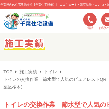
千葉県内の住宅設備交換【千葉住宅設備】| エコキュート・浴室乾燥・コン ロ・
このページの本文へ移動
電話
お問い
キャンペーン一覧
施工実績
TOP
施工実績
トイレ
ご利用の流れ
トイレの交換作業 節水型で人気のピュアレストQR 
葉区桜木)
弊社の特色
トイレの交換作業 節水型で人気の