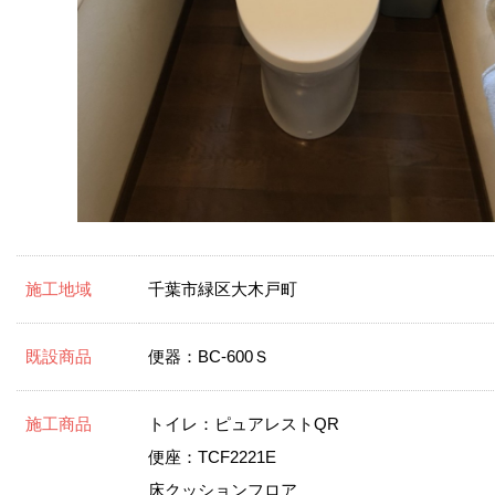
施工地域
千葉市緑区大木戸町
既設商品
便器：BC-600Ｓ
施工商品
トイレ：ピュアレストQR
便座：TCF2221E
床クッションフロア