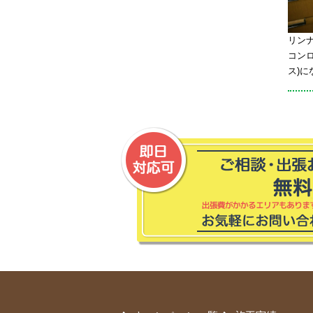
リンナ
コン
ス)に