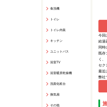
食洗機
トイレ
トイレ内装
今回
キッチン
給湯
同時
ユニットバス
既存
く、
浴室TV
セク
最近
浴室暖房乾燥機
弊社
洗面化粧台
換気扇
その他