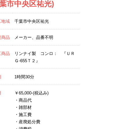
千葉市中央区祐光)
工地域
千葉市中央区祐光
設商品
メーカー、品番不明
工商品
リンナイ製 コンロ： 『ＵＲ
Ｇ-655Ｔ２』
期
1時間30分
用
￥65,000-(税込み)
・商品代
・雑部材
・施工費
・産廃処分費
・消費税