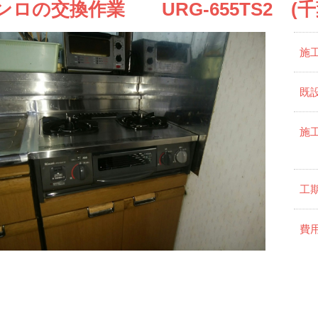
ンロの交換作業 URG-655TS2 (
施
既
施
工
費