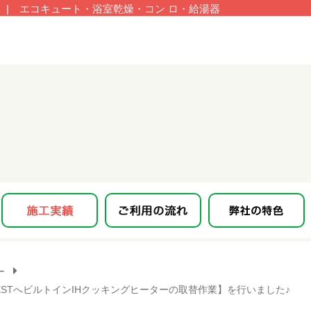
| エコキュート・浴室乾燥・コン ロ・給湯器
ー
K32ESTへビルトインIHクッキングヒーターの取替作業】を行いました♪