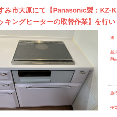
すみ市大原にて【Panasonic製：KZ-
ッキングヒーターの取替作業】を行い
施
新
商
施
作