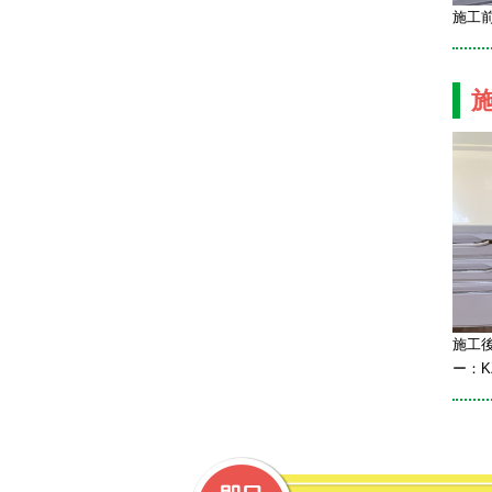
施工
施工後
ー：K