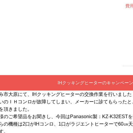
費
IHクッキングヒーターのキャンペー
み市大原にて、IHクッキングヒーターの交換作業を行いました
いのＩＨコンロが故障してしまい、メーカーに診てもらったと
を頂きました。
様のご希望品をお聞きし、今回はPanasonic製：KZ-K32ES
らの機種は2口がIHコンロ、1口がラジエントヒーターで60㎝
す。