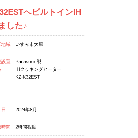
K32ESTへビルトインIH
ました♪
工地域
いすみ市大原
規設置
Panasonic製
品
IHクッキングヒーター
KZ-K32EST
行日
2024年8月
業時間
2時間程度