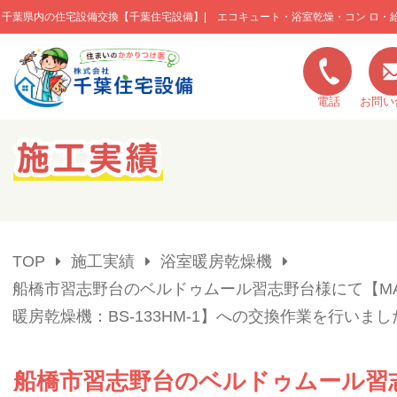
千葉県内の住宅設備交換【千葉住宅設備】| エコキュート・浴室乾燥・コン ロ・
このページの本文へ移動
電話
お問い
キャンペーン一覧
施工実績
TOP
施工実績
浴室暖房乾燥機
ご利用の流れ
船橋市習志野台のベルドゥムール習志野台様にて【M
暖房乾燥機：BS-133HM-1】への交換作業を行いまし
弊社の特色
船橋市習志野台のベルドゥムール習