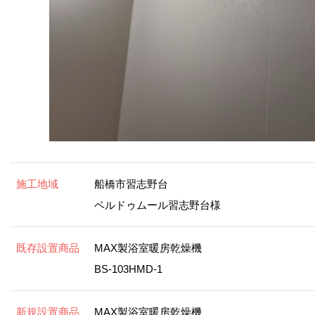
施工地域
船橋市習志野台
ベルドゥムール習志野台様
既存設置商品
MAX製浴室暖房乾燥機
BS-103HMD-1
新規設置商品
MAX製浴室暖房乾燥機