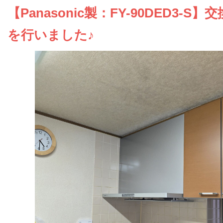
お問い合わせ
【Panasonic製：FY-90DED3-S】
を行いました♪
会社概要