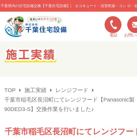
千葉県内の住宅設備交換【千葉住宅設備】| エコキュート・浴室乾燥・コン ロ・
このページの本文へ移動
電話
お問い
キャンペーン一覧
施工実績
TOP
施工実績
レンジフード
ご利用の流れ
千葉市稲毛区長沼町にてレンジフード【Panasonic製：
90DED3-S】交換作業を行いました♪
弊社の特色
千葉市稲毛区長沼町にてレンジフー