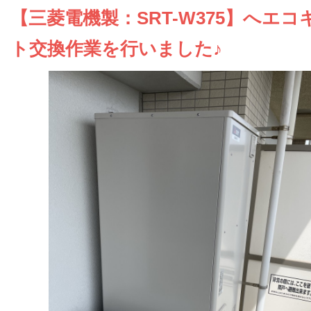
お問い合わせ
【三菱電機製：SRT-W375】へエコ
ト交換作業を行いました♪
会社概要