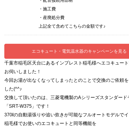
・配管接続用部材
・施工費
・産廃処分費
上記全て含めてこちらの金額です♪
エコキュート・電気温水器のキャンペーンを見る
千葉市稲毛区天台にあるインプレスト稲毛様へエコキュート
お伺いしました！
今回お湯が出なくなってしまったとのことで交換のご依頼を
した(^^♪
交換して頂いたのは、三菱電機製のAシリーズスタンダード
「SRT-W375」です！
370ℓの自動湯張りや追い炊きが可能なフルオートモデルで
稲毛様でお使いのエコキュートと同等機能を