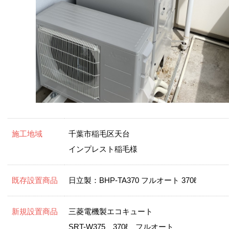
施工地域
千葉市稲毛区天台
インプレスト稲毛様
既存設置商品
日立製：BHP-TA370 フルオート 370ℓ
新規設置商品
三菱電機製エコキュート
SRT-W375 370ℓ フルオート